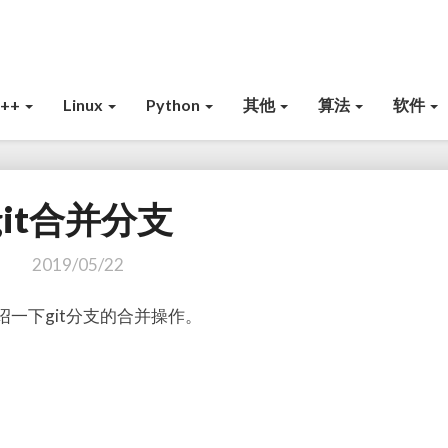
C++
Linux
Python
其他
算法
软件
git合并分支
g
i
t
2019/05/22
合
并
绍一下git分支的合并操作。
分
支