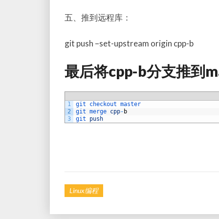
五、推到远程库：
git push –set-upstream origin cpp-b
最后将cpp-b分支推到ma
1
git 
checkout 
master
2
git 
merge 
cpp
-
b
3
git 
push
Linux编程