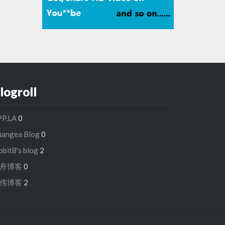
logroll
PP.LA
0
uangea Blog
0
bbit8's blog
2
舟博客
0
伟博客
2