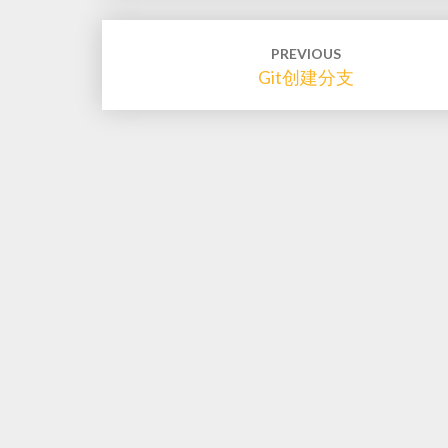
Post
PREVIOUS
Git创建分支
navigation