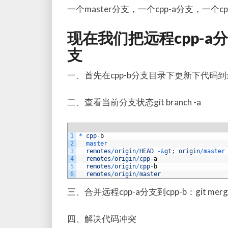
一个master分支，一个cpp-a分支，一个cp
现在我们把远程cpp-a
支
一、首先在cpp-b分支目录下更新下代码到
二、查看当前分支状态git branch -a
1
*
cpp
-
b
2
master
3
remotes
/
origin
/
HEAD
-
&
gt
;
origin
/
master
4
remotes
/
origin
/
cpp
-
a
5
remotes
/
origin
/
cpp
-
b
6
remotes
/
origin
/
master
三、合并远程cpp-a分支到cpp-b：
git merg
四、解决代码冲突