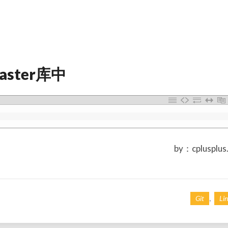
ster库中
by：cplusplus
,
Git
Li