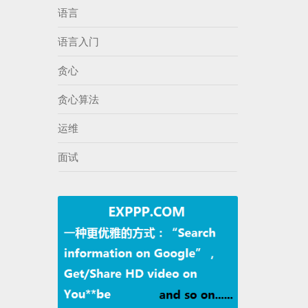
语言
语言入门
贪心
贪心算法
运维
面试