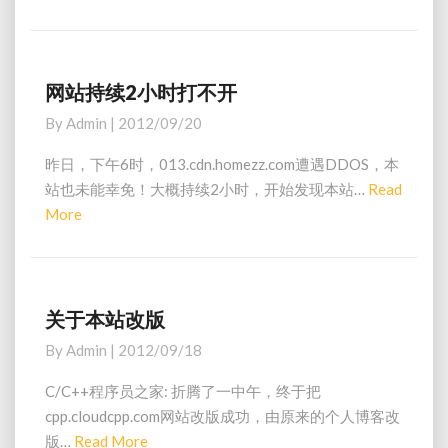
e
在
的
c
a
定
h
位
d
r
M
网站持续2小时打不开
网
o
o
站
By
Admin
|
2012/09/20
m
持
r
e
续
e
昨日，下午6时，013.cdn.homezz.com遭遇DDOS，本
浏
2
站也未能幸免！大概持续2小时，开始发现本站…
Read
览
小
器
More
R
时
显
e
打
示
a
不
不
开
d
正
M
关于本站改版
关
常
o
于
By
Admin
|
2012/09/18
本
r
站
e
C/C++程序员之家: 折腾了一中午，终于把
改
cpp.cloudcpp.com网站改版成功，由原来的个人博客改
版
版…
Read More
R