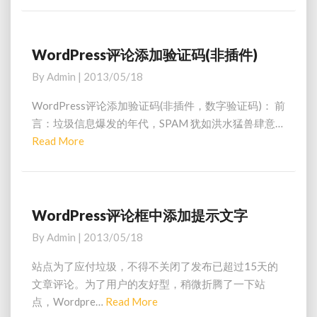
s
a
s
显
d
示
M
WordPress评论添加验证码(非插件)
W
最
o
o
By
Admin
|
2013/05/18
新
r
r
评
d
e
WordPress评论添加验证码(非插件，数字验证码)： 前
论
P
言：垃圾信息爆发的年代，SPAM 犹如洪水猛兽肆意…
的
r
Read More
R
内
e
容
e
s
a
s
评
d
论
M
WordPress评论框中添加提示文字
W
添
o
o
By
Admin
|
2013/05/18
加
r
r
验
d
e
站点为了应付垃圾，不得不关闭了发布已超过15天的
证
P
文章评论。为了用户的友好型，稍微折腾了一下站
码
r
点，Wordpre…
Read More
R
(
e