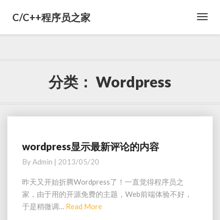
C/C++程序员之家
Toggl
Navig
分类：
Wordpress
wordpress显示最新评论的内容
w
o
By
Admin
|
2013/05/20
r
d
昨天又开始折腾Wordpress了！一直觉得程序员之
p
家，由于用的开源免费的主题，Web前端体验不好，
r
于是稍微调…
Read More
R
e
e