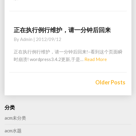
e
a
d
M
正在执行例行维护，请一分钟后回来
正
o
在
By
Admin
|
2012/09/12
执
r
行
e
正在执行例行维护，请一分钟后回来!–看到这个页面瞬
例
时崩溃! wordpress3.4.2更新,于是…
Read More
R
行
e
维
a
护
Posts
Older Posts
d
，
navigation
请
M
一
o
分
r
分类
钟
e
后
acm未分类
回
来
acm水题