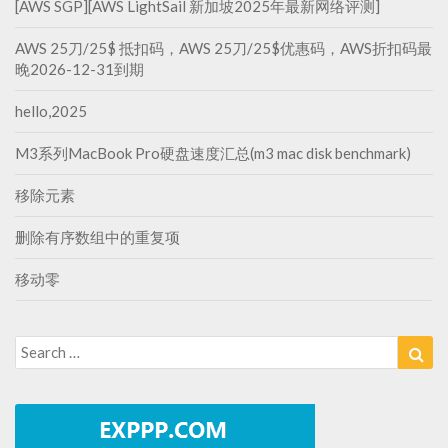
[AWS SGP][AWS LightSail 新加坡2025年最新网络评测]
AWS 25刀/25$ 抵扣码，AWS 25刀/25$优惠码，AWS折扣码最
晚2026-12-31到期
hello,2025
M3系列MacBook Pro硬盘速度汇总(m3 mac disk benchmark)
移除元素
删除有序数组中的重复项
移动零
Search
Sea
for: