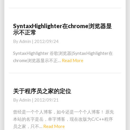
e
r
a
e
s
d
s
M
SyntaxHighlighter在chrome浏览器显
S
示不正常
o
y
n
r
By
Admin
|
2012/09/24
t
e
a
SyntaxHighlighter 谷歌浏览器|SyntaxHighlighter在
x
chrome浏览器显示不正…
Read More
R
H
e
i
a
g
d
h
l
M
关于程序员之家的定位
关
i
o
于
By
Admin
|
2012/09/21
g
程
r
h
序
e
曾经是一个个人博客，如今还是一个个人博客！ 原先
t
员
本站的名字是岳，单字博客，现在改版为C/C++程序
e
之
员之家，只不…
Read More
R
r
家