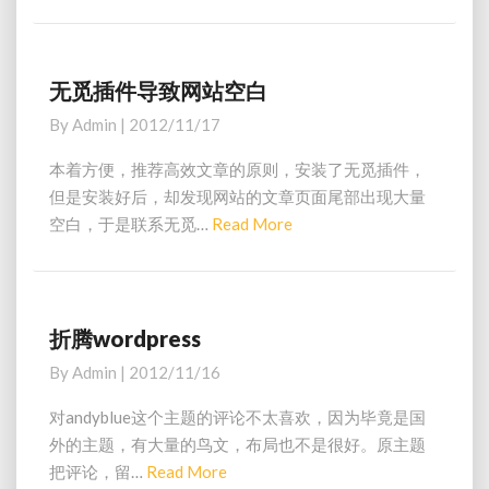
非
e
s
插
a
s
件
评
d
)
论
M
无觅插件导致网站空白
无
框
o
觅
By
Admin
|
2012/11/17
中
插
r
添
件
e
本着方便，推荐高效文章的原则，安装了无觅插件，
加
导
但是安装好后，却发现网站的文章页面尾部出现大量
提
致
空白，于是联系无觅…
Read More
R
示
网
文
e
站
字
a
空
白
d
M
折腾wordpress
折
o
腾
By
Admin
|
2012/11/16
w
r
o
e
对andyblue这个主题的评论不太喜欢，因为毕竟是国
r
外的主题，有大量的鸟文，布局也不是很好。原主题
d
把评论，留…
Read More
R
p