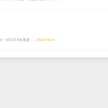
e
e
a
d
M
o
r
R
制：65535 KB 难度：…
Read More
e
e
a
d
M
o
r
e