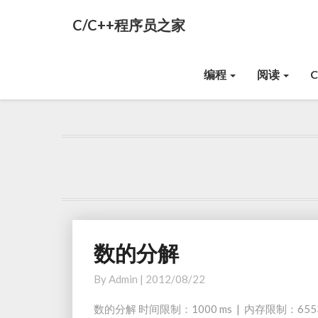
C/C++程序员之家
编程
阅读
数的分解
数
的
By
Admin
|
2012/08/22
分
解
数的分解 时间限制：1000 ms | 内存限制：65