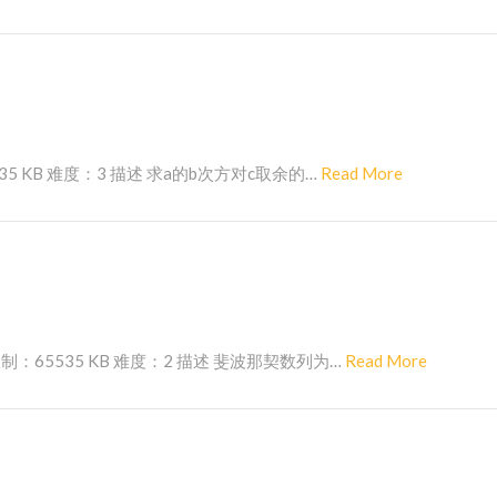
e
a
d
M
o
r
R
35 KB 难度：3 描述 求a的b次方对c取余的…
Read More
e
e
a
d
M
o
r
R
制：65535 KB 难度：2 描述 斐波那契数列为…
Read More
e
e
a
d
M