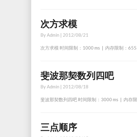
次方求模
次
方
By
Admin
|
2012/08/21
求
模
次方求模 时间限制：1000 ms | 内存限制：655
斐波那契数列四吧
斐
波
By
Admin
|
2012/08/18
那
契
斐波那契数列四吧 时间限制：3000 ms | 内存限
数
列
四
三点顺序
三
吧
点