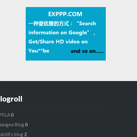
logroll
PP.LA
0
uangea Blog
0
bbit8's blog
2