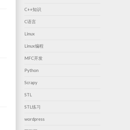
C++知识
C语言
Linux
Linux编程
MFC开发
Python
Scrapy
STL
STL练习
wordpress