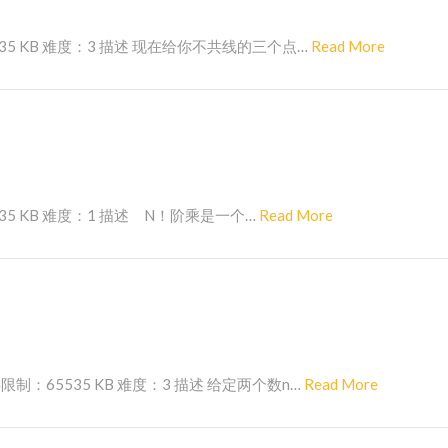
o
r
R
535 KB 难度：3 描述 现在给你不共线的三个点…
Read More
e
e
a
d
M
o
r
R
535 KB 难度：1 描述 N！阶乘是一个…
Read More
e
e
a
d
M
o
r
R
限制：65535 KB 难度：3 描述 给定两个数n…
Read More
e
e
a