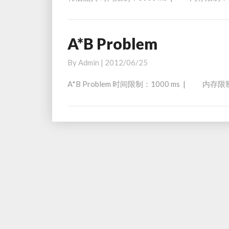
A*B Problem
A
*
By
Admin
|
2012/06/25
B
P
A*B Problem 时间限制：1000 ms | 内存限
r
o
b
l
e
m