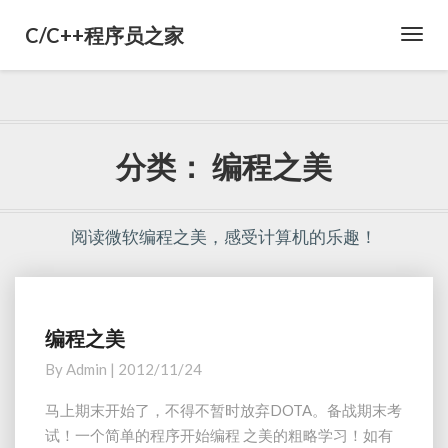
C/C++程序员之家
Toggl
Navig
分类：
编程之美
阅读微软编程之美，感受计算机的乐趣！
编程之美
编
程
By
Admin
|
2012/11/24
之
美
马上期末开始了，不得不暂时放弃DOTA。备战期末考
试！一个简单的程序开始编程 之美的粗略学习！如有