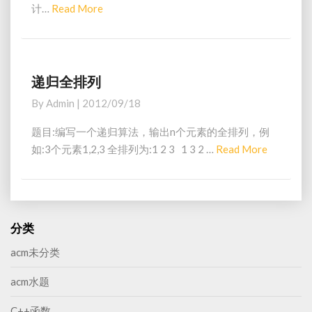
计…
Read More
R
算
e
星
a
期
几
d
(
M
递归全排列
递
基
o
归
By
Admin
|
2012/09/18
姆
全
r
拉
排
e
题目:编写一个递归算法，输出n个元素的全排列，例
尔
列
如:3个元素1,2,3 全排列为:1 2 3 1 3 2 …
Read More
R
森
e
公
式
a
)
d
M
分类
o
acm未分类
r
e
acm水题
C++函数