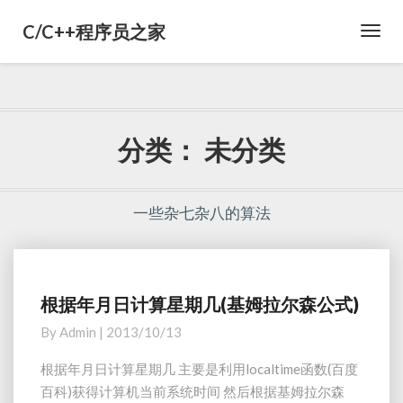
C/C++程序员之家
Toggl
Navig
分类：
未分类
一些杂七杂八的算法
根据年月日计算星期几(基姆拉尔森公式)
根
据
By
Admin
|
2013/10/13
年
月
根据年月日计算星期几 主要是利用localtime函数(百度
日
百科)获得计算机当前系统时间 然后根据基姆拉尔森
计