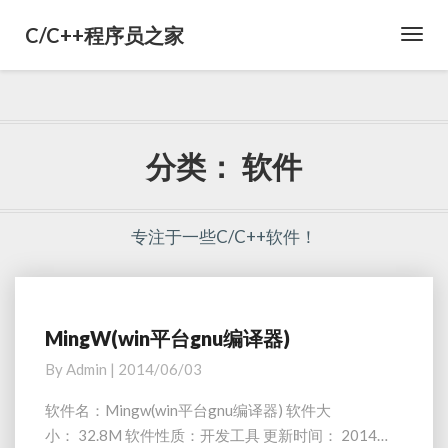
C/C++程序员之家
Toggl
Navig
分类：
软件
专注于一些C/C++软件！
MingW(win平台gnu编译器)
M
i
By
Admin
|
2014/06/03
n
g
软件名：Mingw(win平台gnu编译器) 软件大
W
小： 32.8M 软件性质：开发工具 更新时间： 2014…
(