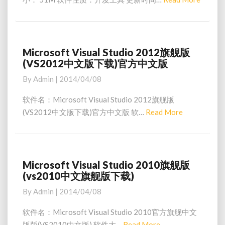
文
数
l
企
e
据
C
业
库
a
+
版
管
d
+
理
6
M
Microsoft Visual Studio 2012旗舰版
M
工
.
(VS2012中文版下载)官方中文版
o
i
具
0
c
r
By
Admin
|
2014/04/08
)
(
r
e
v
o
软件名：Microsoft Visual Studio 2012旗舰版
c
s
(VS2012中文版下载)官方中文版 软…
Read More
R
6
o
e
.
f
a
0
t
中
d
V
英
i
M
Microsoft Visual Studio 2010旗舰版
M
文
s
(vs2010中文旗舰版下载)
o
i
版
u
c
r
By
Admin
|
2014/04/08
)
a
r
e
l
o
软件名：Microsoft Visual Studio 2010官方旗舰中文
S
s
版版(VS2010中文版) 软件大…
Read More
R