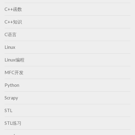
舰
版
版
C++函数
下
(
载
v
C++知识
)
s
官
2
C语言
方
0
中
Linux
1
文
0
版
Linux编程
中
文
MFC开发
旗
舰
Python
版
下
Scrapy
载
)
STL
STL练习