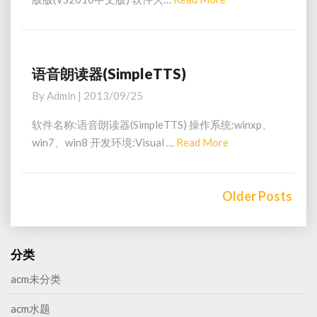
t
o
e
u
f
a
d
t
i
d
V
o
i
M
语音朗读器(SimpleTTS)
语
2
s
o
音
By
Admin
|
2013/09/25
0
u
朗
r
1
a
读
e
软件名称:语音朗读器(SimpleTTS) 操作系统:winxp、
2
l
器
win7、win8 开发环境:Visual …
Read More
R
旗
S
(
e
舰
t
S
版
a
u
i
(
Posts
d
Older Posts
d
m
V
navigation
i
p
M
S
o
l
o
2
2
e
r
分类
0
0
T
e
1
1
T
acm未分类
2
0
S
中
旗
)
acm水题
文