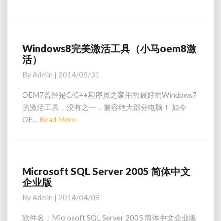
d
e
+
a
+
V
d
6
M
Windows8完美激活工具（小马oem8激
W
.
活）
o
i
5
n
r
By
Admin
|
2014/05/31
1
d
e
绿
o
OEM7曾经是C/C++程序员之家用的最好的Windows7
色
w
的激活工具，没有之一，兼容绝大部分电脑！ 如今
版
s
OE…
Read More
R
8
e
完
a
美
激
d
活
M
Microsoft SQL Server 2005 简体中文
M
工
企业版
o
i
具
c
r
By
Admin
|
2014/04/08
（
r
e
小
o
软件名：Microsoft SQL Server 2005 简体中文企业版