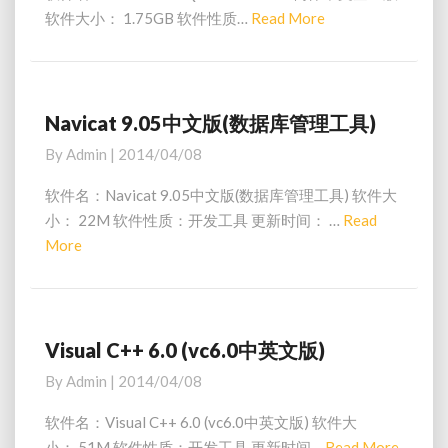
马
s
软件大小： 1.75GB 软件性质…
Read More
R
o
o
e
e
f
m
a
t
8
d
S
激
Q
M
Navicat 9.05中文版(数据库管理工具)
N
活
L
o
a
By
Admin
|
2014/04/08
）
S
v
r
e
i
e
软件名：Navicat 9.05中文版(数据库管理工具) 软件大
r
c
小： 22M 软件性质：开发工具 更新时间： …
Read
v
a
More
R
e
t
e
r
9
2
a
.
0
0
d
0
5
M
Visual C++ 6.0 (vc6.0中英文版)
V
5
中
o
i
By
Admin
|
2014/04/08
简
文
s
r
体
版
u
e
软件名：Visual C++ 6.0 (vc6.0中英文版) 软件大
中
(
a
小： 51M 软件性质：开发工具 更新时间…
Read More
R