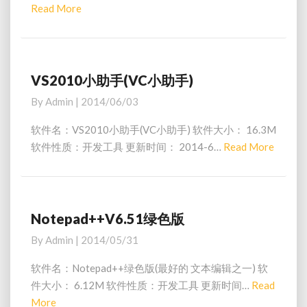
Read More
R
w
e
i
a
n
平
d
台
M
VS2010小助手(VC小助手)
V
g
o
S
By
Admin
|
2014/06/03
n
2
r
u
0
e
软件名：VS2010小助手(VC小助手) 软件大小： 16.3M
编
1
软件性质：开发工具 更新时间： 2014-6…
Read More
R
译
0
e
器
小
)
a
助
d
手
(
M
Notepad++V6.51绿色版
N
V
o
o
By
Admin
|
2014/05/31
C
t
r
小
e
e
软件名：Notepad++绿色版(最好的 文本编辑之一) 软
助
p
件大小： 6.12M 软件性质：开发工具 更新时间…
Read
手
a
More
R
)