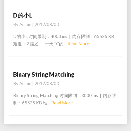
d
M
D的小L
D
o
的
By
Admin
|
2012/08/03
小
r
L
e
D的小L 时间限制：4000 ms | 内存限制：65535 KB
难度：2 描述 一天TC的…
Read More
R
e
a
d
M
Binary String Matching
B
o
i
By
Admin
|
2012/08/03
n
r
a
e
Binary String Matching 时间限制：3000 ms | 内存限
r
制：65535 KB 难…
Read More
R
y
e
S
a
t
d
r