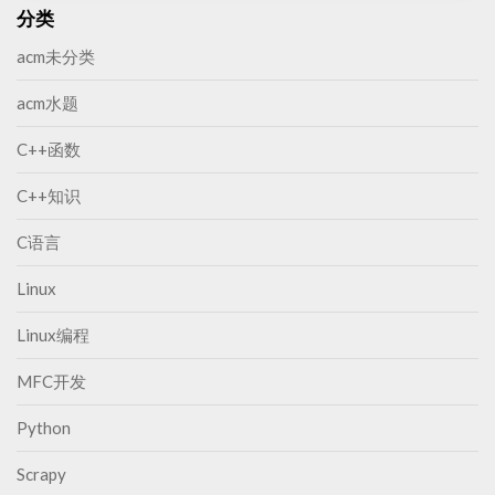
i
M
分类
n
o
g
acm未分类
r
M
e
a
acm水题
t
C++函数
c
h
C++知识
i
n
C语言
g
Linux
Linux编程
MFC开发
Python
Scrapy