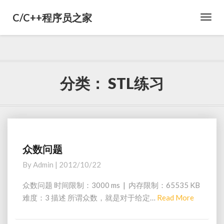
C/C++程序员之家
Toggl
Navig
分类：
STL练习
众数问题
众
数
By
Admin
|
2012/10/22
问
题
众数问题 时间限制：3000 ms | 内存限制：65535 KB
难度：3 描述 所谓众数，就是对于给定…
Read More
R
e
a