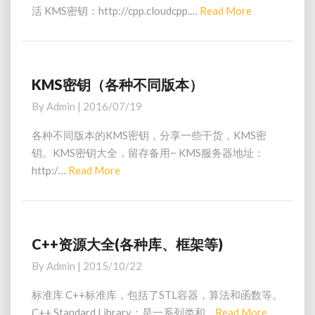
务
活 KMS密钥：http://cpp.cloudcpp.…
Read More
R
6
器
）
e
地
a
址
d
(
测
M
KMS密钥（各种不同版本）
K
试
o
M
By
Admin
|
2016/07/19
用
S
r
)
密
e
各种不同版本的KMS密钥，分享一些干货，KMS密
钥
钥。KMS密钥大全，留存备用~ KMS服务器地址：
（
http:/…
Read More
R
各
e
种
a
不
同
d
版
M
C++资源大全(各种库、框架等)
C
本
o
+
By
Admin
|
2015/10/22
）
+
r
资
e
标准库 C++标准库，包括了STL容器，算法和函数等。
源
C++ Standard Library：是一系列类和…
Read More
R