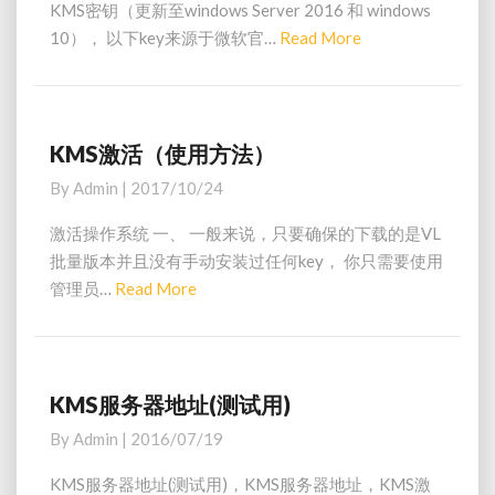
钥
KMS密钥（更新至windows Server 2016 和 windows
和
o
（
10）， 以下key来源于微软官…
Read More
R
w
和
更
i
e
S
新
n
a
u
至
d
b
d
w
o
l
i
M
KMS激活（使用方法）
K
w
i
n
o
M
s
By
Admin
|
2017/10/24
m
d
S
r
1
e
o
激
e
1
激活操作系统 一、 一般来说，只要确保的下载的是VL
T
w
活
）
批量版本并且没有手动安装过任何key， 你只需要使用
e
s
（
管理员…
Read More
R
x
S
使
t
e
e
用
全
r
a
方
系
v
法
d
列
e
）
M
KMS服务器地址(测试用)
K
激
r
o
M
活
By
Admin
|
2016/07/19
2
S
r
码
0
服
e
KMS服务器地址(测试用)，KMS服务器地址，KMS激
1