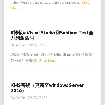
https://learn.microsoft.com/en-us/windows…
Read
更
More
R
新
e
至
a
w
i
d
n
M
#转载# Visual Studio和Sublime Text全
#
d
系列激活码
o
转
o
载
r
By
Admin
|
2018/06/25
w
#
e
s
V
VS2012 Microsoft Visual Studio Ultimate 2012 旗舰
S
i
版 有效注册密钥…
Read More
R
e
s
e
r
u
v
a
a
e
d
l
r
S
M
KMS密钥（更新至windows Server
K
2
t
2016）
o
M
0
u
S
r
By
Admin
|
2017/10/24
2
d
密
e
2
i