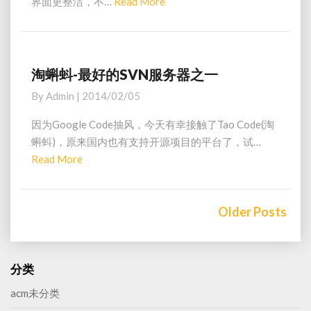
界面更整洁，不…
Read More
R
清
e
视
a
频
)
d
破
M
淘蝌蚪-最好的SVN服务器之一
淘
解
o
蝌
By
Admin
|
2014/02/05
版
蚪
r
下
-
e
因为Google Code抽风，今天有幸接触了Tao Code(淘
载
最
蝌蚪)，原来国内也有支持开源项目的平台了，试…
好
Read More
R
的
e
S
a
V
Posts
Older Posts
N
d
navigation
服
M
务
o
器
r
分类
之
e
一
acm未分类