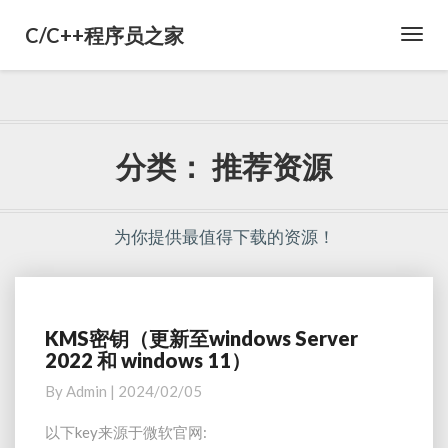
C/C++程序员之家
Toggl
Navig
分类：
推荐资源
为你提供最值得下载的资源！
KMS密钥（更新至windows Server
K
2022 和 windows 11）
M
S
By
Admin
|
2024/02/05
密
钥
以下key来源于微软官网:
（