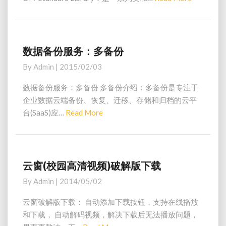
大
e
全
a
(
d
各
种
M
数据备份服务：多备份
数
库
o
据
By
Admin
|
2015/02/03
、
备
r
框
份
e
数据备份服务：多备份 多备份介绍：多备份是专注于
架
服
企业数据云端备份、恢复、迁移、存储和归档的云平
等
务
台(SaaS)应…
Read More
R
)
：
e
多
a
备
份
d
M
云窗(校园高清视频)破解版下载
云
o
窗
By
Admin
|
2014/05/02
(
r
校
e
云窗破解版下载： 自动添加下载按钮，支持在线播放
园
和下载， 自动解码视频，解决下载后无法播放问题，
高