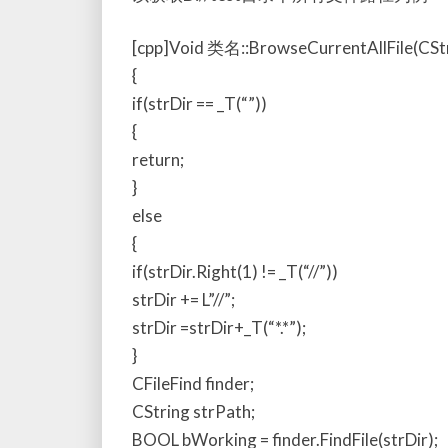
[cpp]Void 类名::BrowseCurrentAllFile(CStr
{
if(strDir == _T(“”))
{
return;
}
else
{
if(strDir.Right(1) != _T(“//”))
strDir += L”//”;
strDir =strDir+_T(“*.*”);
}
CFileFind finder;
CString strPath;
BOOL bWorking = finder.FindFile(strDir);