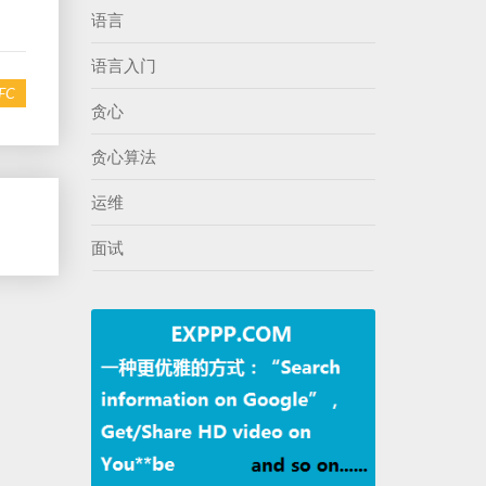
语言
语言入门
FC
贪心
贪心算法
运维
面试