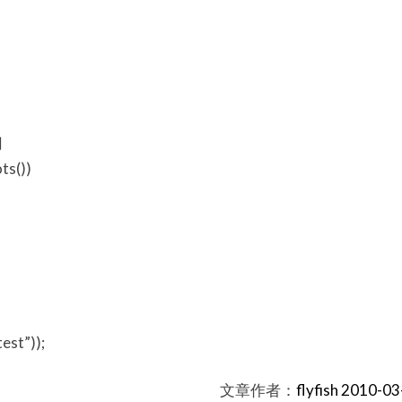
用
ts())
st”));
文章作者：
flyfish 2010-03