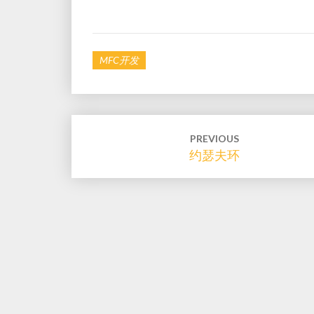
MFC开发
Post
PREVIOUS
约瑟夫环
navigation