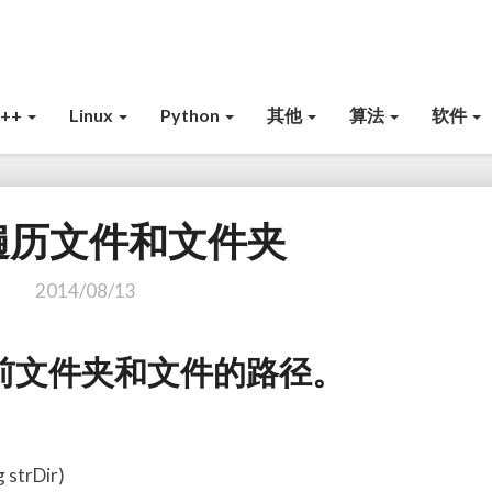
C++
Linux
Python
其他
算法
软件
遍历文件和文件夹
M
F
C
2014/08/13
遍
历
前文件夹和文件的路径。
文
件
和
文
 strDir)
件