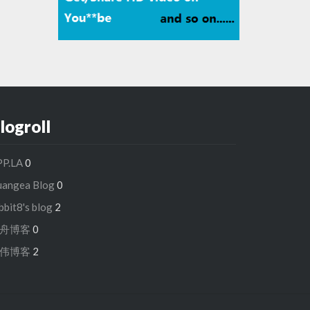
logroll
PP.LA
0
uangea Blog
0
bbit8's blog
2
舟博客
0
伟博客
2