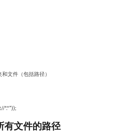
夹
文件夹和文件（包括路径）
*.*”));
所有文件的路径