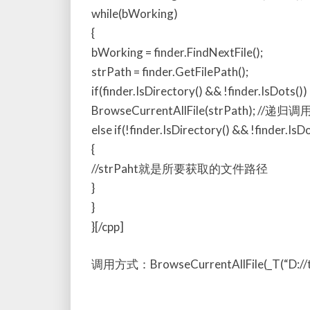
while(bWorking)
{
bWorking = finder.FindNextFile();
strPath = finder.GetFilePath();
if(finder.IsDirectory() && !finder.IsDots())
BrowseCurrentAllFile(strPath); //递归调
else if(!finder.IsDirectory() && !finder.IsDo
{
//strPaht就是所要获取的文件路径
}
}
}[/cpp]
调用方式：BrowseCurrentAllFile(_T(“D://te