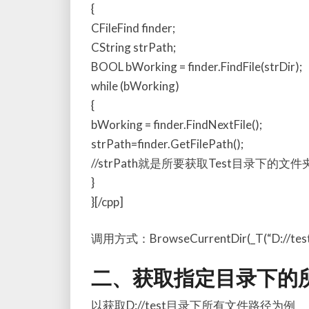
{
CFileFind finder;
CString strPath;
BOOL bWorking = finder.FindFile(strDir);
while (bWorking)
{
bWorking = finder.FindNextFile();
strPath=finder.GetFilePath();
//strPath就是所要获取Test目录下的
}
}[/cpp]
调用方式：BrowseCurrentDir(_T(“D://test//
二、获取指定目录下的
以获取D://test目录下所有文件路径为例