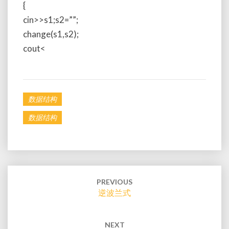
{
cin>>s1;s2=””;
change(s1,s2);
cout<
数据结构
数据结构
Post
PREVIOUS
navigation
逆波兰式
NEXT