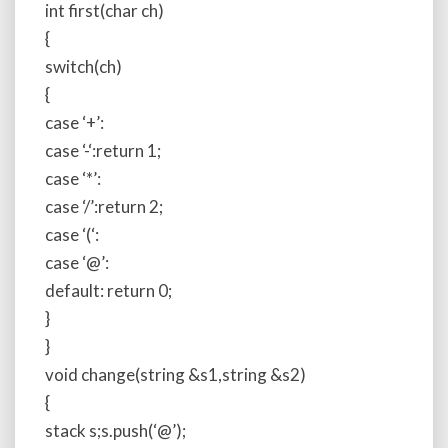
int first(char ch)
{
switch(ch)
{
case ‘+’:
case ‘-‘:return 1;
case ‘*’:
case ‘/’:return 2;
case ‘(‘:
case ‘@’:
default: return 0;
}
}
void change(string &s1,string &s2)
{
stack
s;s.push(‘@’);