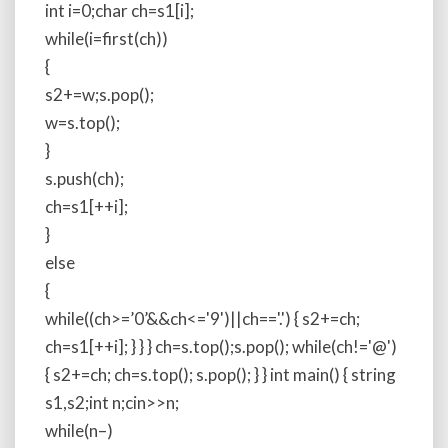
int i=0;char ch=s1[i];
while(i
=first(ch))
{
s2+=w;s.pop();
w=s.top();
}
s.push(ch);
ch=s1[++i];
}
else
{
while((ch>=’0’&&ch<='9')||ch=='.') { s2+=ch;
ch=s1[++i]; } } } ch=s.top();s.pop(); while(ch!='@')
{ s2+=ch; ch=s.top(); s.pop(); } } int main() { string
s1,s2;int n;cin>>n;
while(n–)