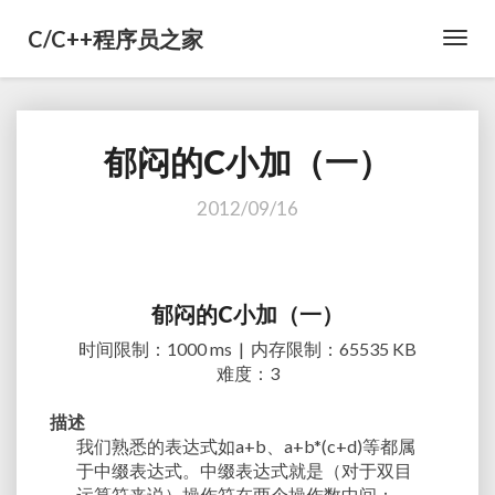
C/C++程序员之家
Toggl
Navig
郁闷的C小加（一）
郁
闷
的
2012/09/16
C
小
加
（
郁闷的C小加（一）
一
时间限制：1000 ms | 内存限制：65535 KB
）
难度：3
描述
我们熟悉的表达式如a+b、a+b*(c+d)等都属
于中缀表达式。中缀表达式就是（对于双目
运算符来说）操作符在两个操作数中间：